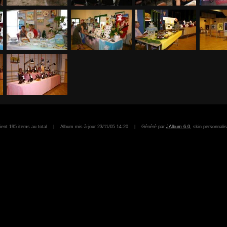
tient 195 items au total | Album mis-à-jour 23/11/05 14:20 | Généré par
JAlbum 6.0
, skin personnali