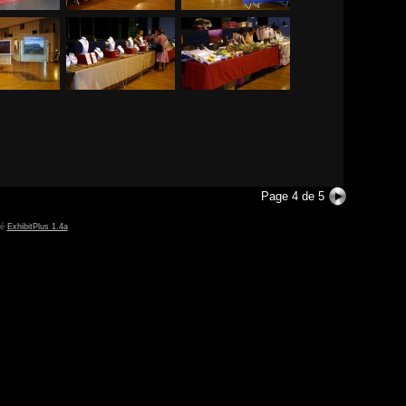
Page 4 de 5
sé
ExhibitPlus 1.4a